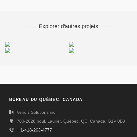
Explorer d'autres projets
Happy Cup
cube
Miamond
Ampoule Electrik
BUREAU DU QUÉBEC, CANADA
Veridis Solutions inc.
700-2828 boul. Laurier, Québec, QC, Canada, G1V 0B9
+ 1-418-263-4777