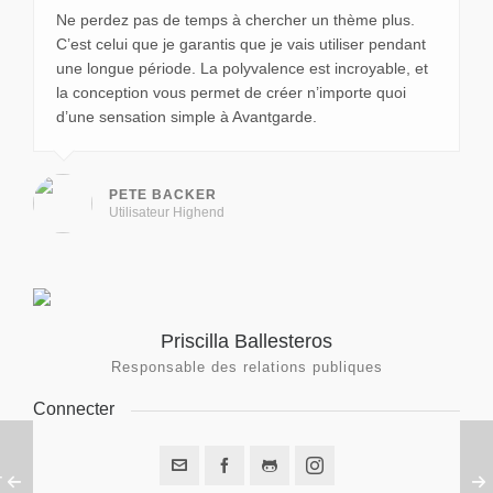
Ne perdez pas de temps à chercher un thème plus.
Ne perdez pas de temps à chercher un thème plus.
C’est celui que je garantis que je vais utiliser pendant
C’est celui que je garantis que je vais utiliser pendant
une longue période. La polyvalence est incroyable, et
une longue période. La polyvalence est incroyable, et
la conception vous permet de créer n’importe quoi
la conception vous permet de créer n’importe quoi
d’une sensation simple à Avantgarde.
d’une sensation simple à Avantgarde.
PETE BACKER
PETE BACKER
Utilisateur Highend
Utilisateur Highend
Priscilla Ballesteros
Responsable des relations publiques
Connecter
T