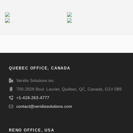
Miamond
Umbrella Design
K&J Reality
Williams Studio
QUEBEC OFFICE, CANADA
Veridis Solutions inc.
700-2828 Boul. Laurier, Québec, QC, Canada, G1V 0B9
+1-418-263-4777
contact@veridissolutions.com
RENO OFFICE, USA