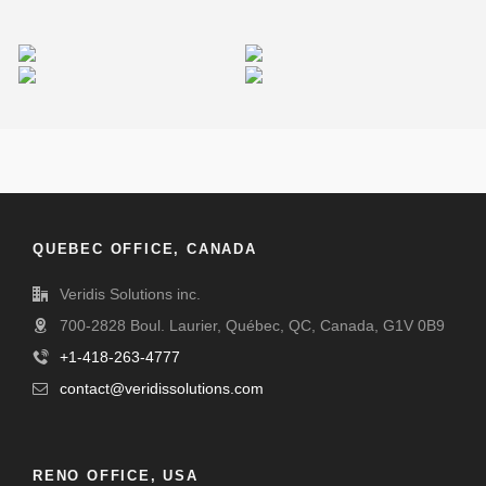
Retro Bike
Happy Cup
Bonfire Lab
Williams Studio
QUEBEC OFFICE, CANADA
Veridis Solutions inc.
700-2828 Boul. Laurier, Québec, QC, Canada, G1V 0B9
+1-418-263-4777
contact@veridissolutions.com
RENO OFFICE, USA