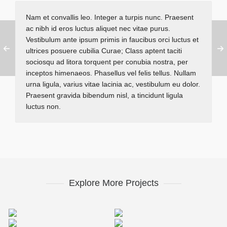
Nam et convallis leo. Integer a turpis nunc. Praesent
ac nibh id eros luctus aliquet nec vitae purus.
Vestibulum ante ipsum primis in faucibus orci luctus et
ultrices posuere cubilia Curae; Class aptent taciti
sociosqu ad litora torquent per conubia nostra, per
inceptos himenaeos. Phasellus vel felis tellus. Nullam
urna ligula, varius vitae lacinia ac, vestibulum eu dolor.
Praesent gravida bibendum nisl, a tincidunt ligula
luctus non.
Explore More Projects
Bonfire Lab
Malford London
Bonfire Lab
Umbrella Design