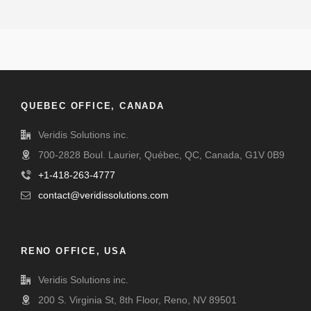
QUEBEC OFFICE, CANADA
Veridis Solutions inc.
700-2828 Boul. Laurier, Québec, QC, Canada, G1V 0B9
+1-418-263-4777
contact@veridissolutions.com
RENO OFFICE, USA
Veridis Solutions inc.
200 S. Virginia St, 8th Floor, Reno, NV 89501