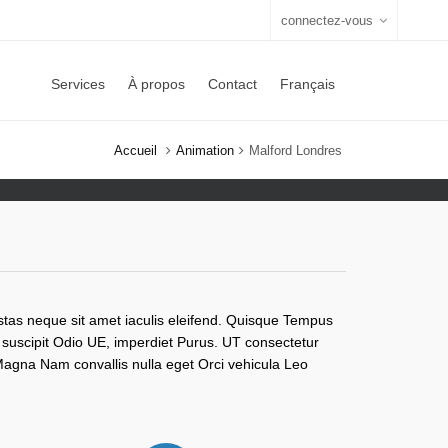
connectez-vous
Services
À propos
Contact
Français
Accueil
Animation
Malford Londres
stas neque sit amet iaculis eleifend. Quisque Tempus
, suscipit Odio UE, imperdiet Purus. UT consectetur
agna Nam convallis nulla eget Orci vehicula Leo