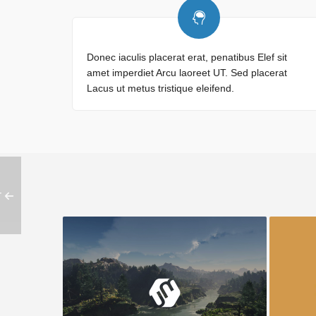
Donec iaculis placerat erat, penatibus Elef sit
amet imperdiet Arcu laoreet UT. Sed placerat
Lacus ut metus tristique eleifend.
T
Conception de parapluie