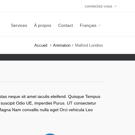
connectez-vous
Services
À propos
Contact
Français
Accueil
Animation
Malford Londres
stas neque sit amet iaculis eleifend. Quisque Tempus
, suscipit Odio UE, imperdiet Purus. UT consectetur
agna Nam convallis nulla eget Orci vehicula Leo