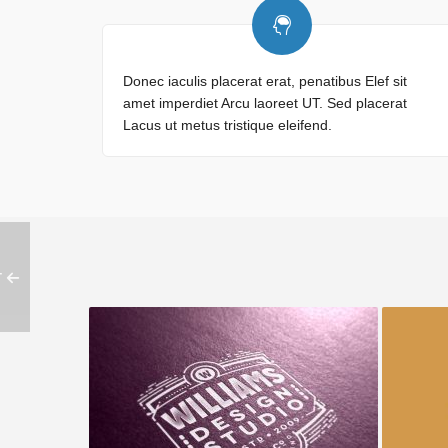
Donec iaculis placerat erat, penatibus Elef sit
amet imperdiet Arcu laoreet UT. Sed placerat
Lacus ut metus tristique eleifend.
T
Studio Williams