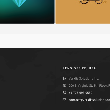
RENO OFFICE, USA
Veridis Solutions inc.
200 S. Virginia St, 8th Floor,
+1-775-993-9550
contact@veridissolutions.