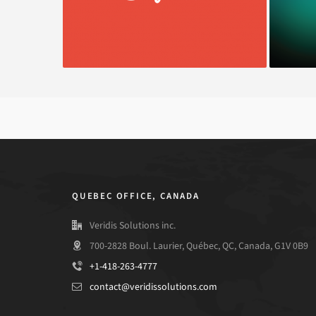
QUEBEC OFFICE, CANADA
Veridis Solutions inc.
700-2828 Boul. Laurier, Québec, QC, Canada, G1V 0B9
+1-418-263-4777
contact@veridissolutions.com