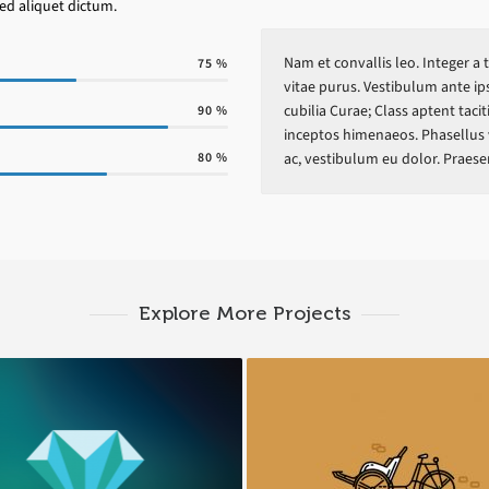
ed aliquet dictum.
Nam et convallis leo. Integer a 
75
%
vitae purus. Vestibulum ante ips
cubilia Curae; Class aptent taci
90
%
inceptos himenaeos. Phasellus vel
80
%
ac, vestibulum eu dolor. Praesen
Explore More Projects
Miamond
Retro Bike