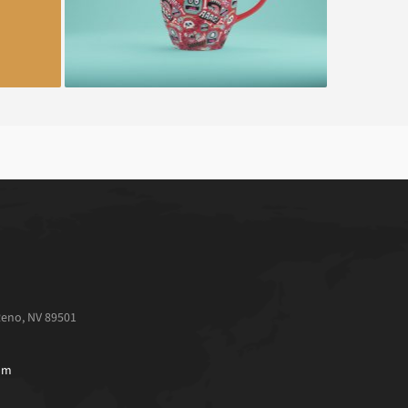
 Reno, NV 89501
com