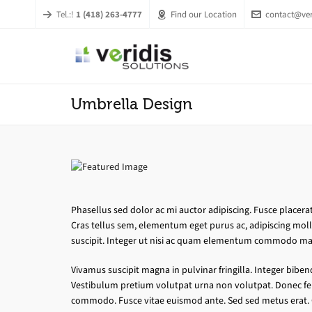
Tel.:!
1 (418) 263-4777
Find our Location
contact@ver
Umbrella Design
Phasellus sed dolor ac mi auctor adipiscing. Fusce place
Cras tellus sem, elementum eget purus ac, adipiscing moll
suscipit. Integer ut nisi ac quam elementum commodo ma
Vivamus suscipit magna in pulvinar fringilla. Integer bib
Vestibulum pretium volutpat urna non volutpat. Donec fe
commodo. Fusce vitae euismod ante. Sed sed metus erat. 