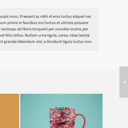
turpis nunc. Praesent ac nibh id eros luctus aliquet nec
um primis in faucibus orci luctus et ultrices posuere
ti sociosqu ad litora torquent per conubia nostra, per
 felis tellus. Nullam urna ligula, varius vitae lacinia
t gravida bibendum nisl, a tincidunt ligula luctus non.
Happy Cup