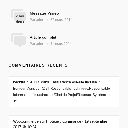
Message Vimeo
2 les
Par admin le 27 mars, 2014
deux
Article complet
1
Par admin le 31 mars 2014
COMMENTAIRES RÉCENTS
nedhira ZRELLY dans L'assistance est-elle incluse ?
Bonjour Monsieur (DSI/ Responsable Technique/Responsable
informatique/Infrastructure/Chef de Projet/Réseaux Système...)
Je...
WooCommerce sur Protégé : Commande - 19 septembre
2017 @ 10:24