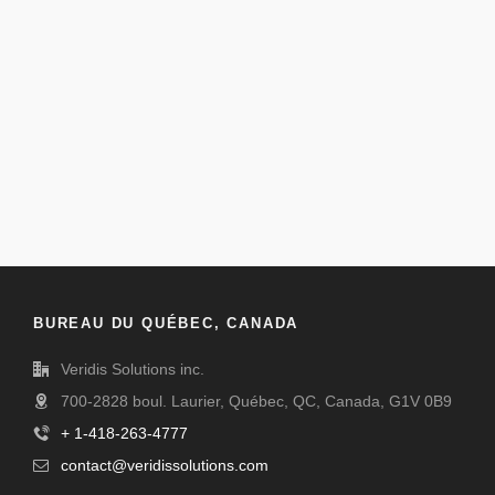
BUREAU DU QUÉBEC, CANADA
Veridis Solutions inc.
700-2828 boul. Laurier, Québec, QC, Canada, G1V 0B9
+ 1-418-263-4777
contact@veridissolutions.com