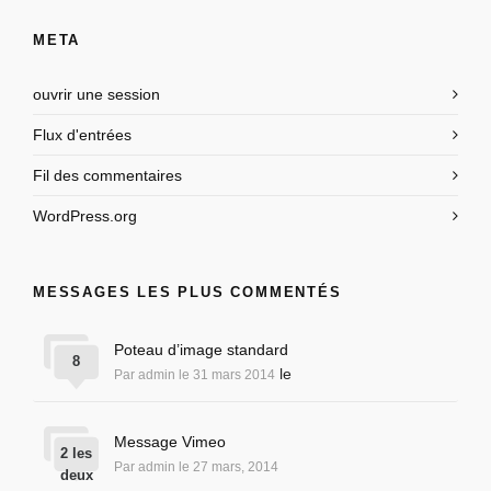
META
ouvrir une session
Flux d'entrées
Fil des commentaires
WordPress.org
MESSAGES LES PLUS COMMENTÉS
Poteau d’image standard
8
le
Par admin le 31 mars 2014
Message Vimeo
2 les
Par admin le 27 mars, 2014
deux